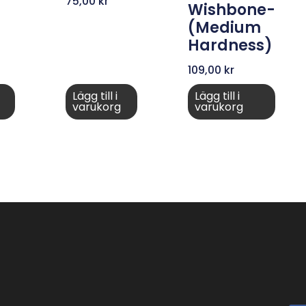
75,00
kr
Wishbone-
(medium
Hardness)
109,00
kr
Lägg till i
Lägg till i
varukorg
varukorg