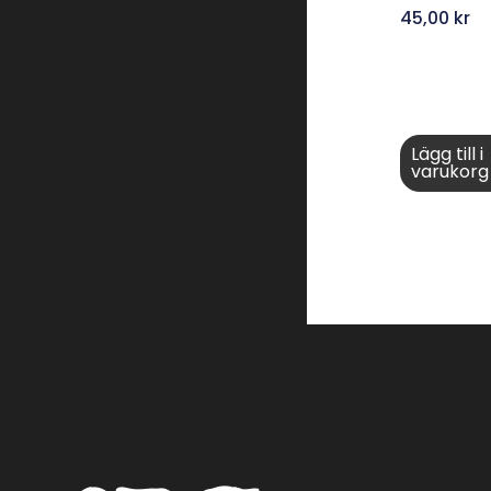
45,00
kr
Lägg till i
varukorg