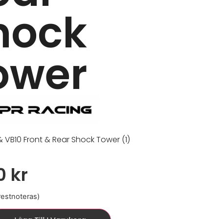
hock
ower
& VB10 Front & Rear Shock Tower (1)
00
kr
 restnoteras)