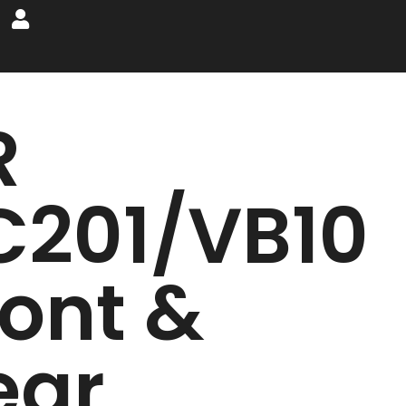
R
C201/VB10
ront &
ear