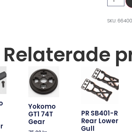
SKU: 66400
Relaterade p
o
Yokomo
PR SB401-R
GT1 74T
Rear Lower
Gear
r
Gull