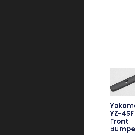
Yokom
YZ-4SF
Front
Bumpe