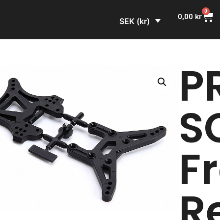
0
0,00
kr
SEK (kr)
P
S
F
R