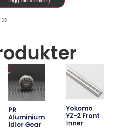
Lägg Till I Varukorg
106
rodukter
Yokomo
PR
YZ-2 Front
Aluminium
Inner
Idler Gear