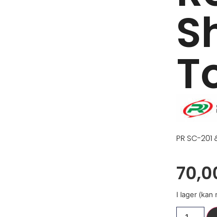
S
T
PR SC-201 
70,
I lager (kan