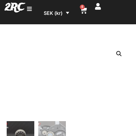
2RC
0
SEK (kr)