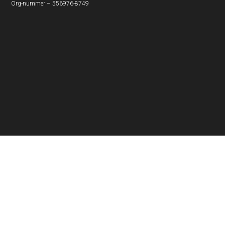
Org-nummer – 556976-8749