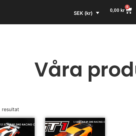
0
0,00
kr
SEK (kr)
Våra prod
2 resultat