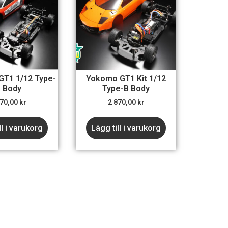
T1 1/12 Type-
Yokomo GT1 Kit 1/12
 Body
Type-B Body
870,00
kr
2 870,00
kr
ll i varukorg
Lägg till i varukorg