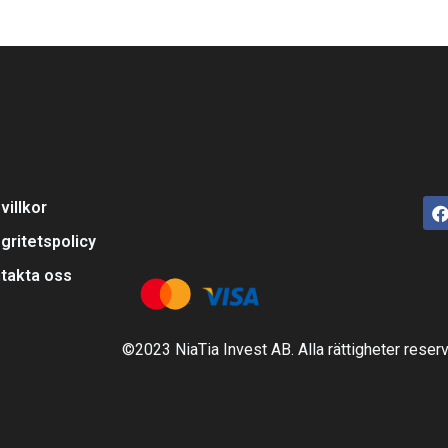
villkor
egritetspolicy
takta oss
©2023 NiaTia Invest AB. Alla rättigheter reser