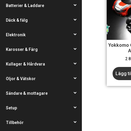
Batterier & Laddare
Däck & fälg
Elektronik
Yokkomo G
Karosser & Färg
A
2 
Kullager & Hårdvara
Lägg ti
Oljor & Vätskor
Sändare & mottagare
Setup
Tillbehör