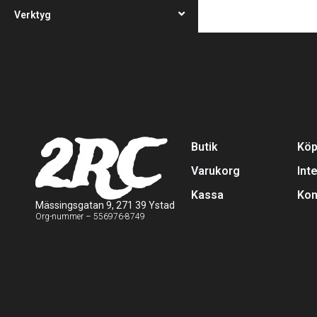
Verktyg
2RC
Butik
Köp
Varukorg
Int
Kassa
Kon
Mässingsgatan 9, 271 39 Ystad
Org-nummer – 556976-8749