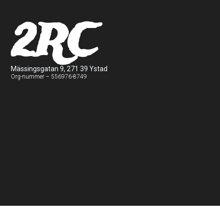
2RC
Mässingsgatan 9, 271 39 Ystad
Org-nummer – 556976-8749