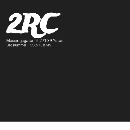
2RC
Mässingsgatan 9, 271 39 Ystad
Org-nummer – 556976-8749