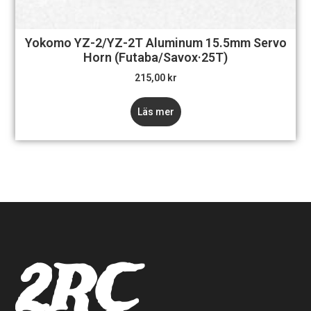
Yokomo YZ-2/YZ-2T Aluminum 15.5mm Servo
Horn (Futaba/Savox·25T)
215,00
kr
Läs mer
2RC