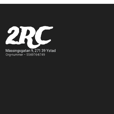
2RC
Mässingsgatan 9, 271 39 Ystad
Org-nummer – 556976-8749