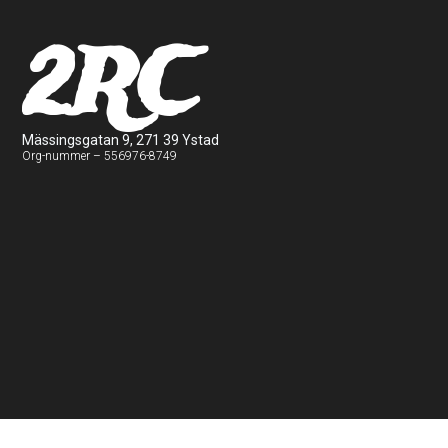
2RC
Mässingsgatan 9, 271 39 Ystad
Org-nummer – 556976-8749