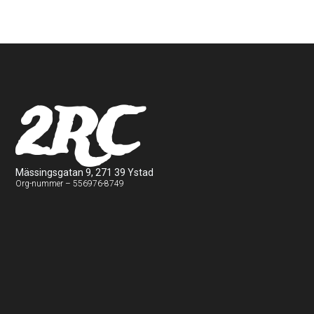
2RC
Mässingsgatan 9, 271 39 Ystad
Org-nummer – 556976-8749