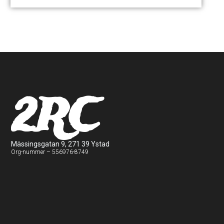
2RC
Mässingsgatan 9, 271 39 Ystad
Org-nummer – 556976-8749