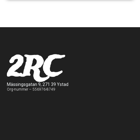
2RC
Mässingsgatan 9, 271 39 Ystad
Org-nummer – 556976-8749