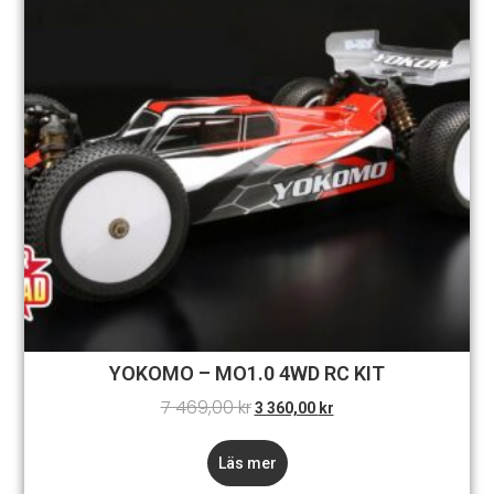
YOKOMO – MO1.0 4WD RC KIT
7 469,00
kr
3 360,00
kr
Läs mer