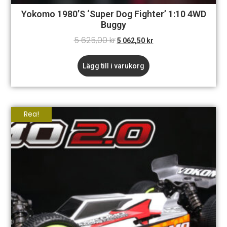
Yokomo 1980’s ‘Super Dog Fighter’ 1:10 4WD
Buggy
5 625,00
kr
5 062,50
kr
Lägg till i varukorg
Rea!