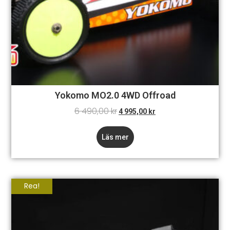
Yokomo MO2.0 4WD Offroad
6 490,00
kr
4 995,00
kr
Läs mer
Rea!