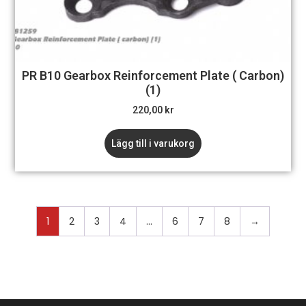
PR B10 Gearbox Reinforcement Plate ( Carbon)
(1)
220,00
kr
Lägg till i varukorg
1
2
3
4
…
6
7
8
→