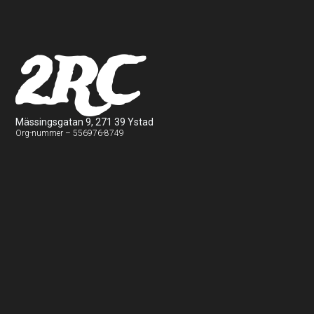
2RC
Mässingsgatan 9, 271 39 Ystad
Org-nummer – 556976-8749