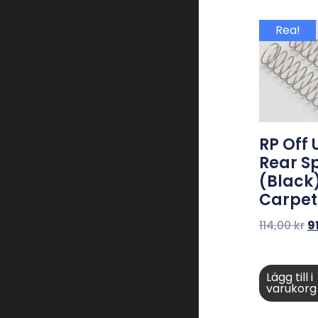
Rea!
RP Off 
Rear S
(Black)
Carpet
114,00
kr
9
Lägg till i
varukorg