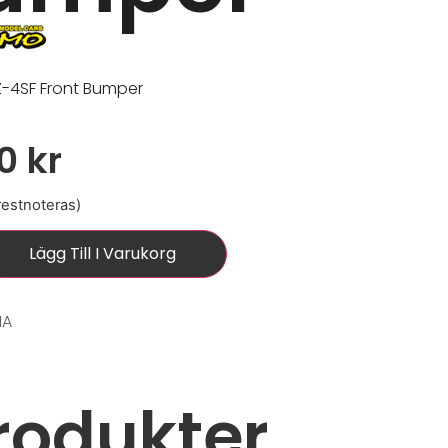
-4SF Front Bumper
00
kr
 restnoteras)
Lägg Till I Varukorg
1A
rodukter