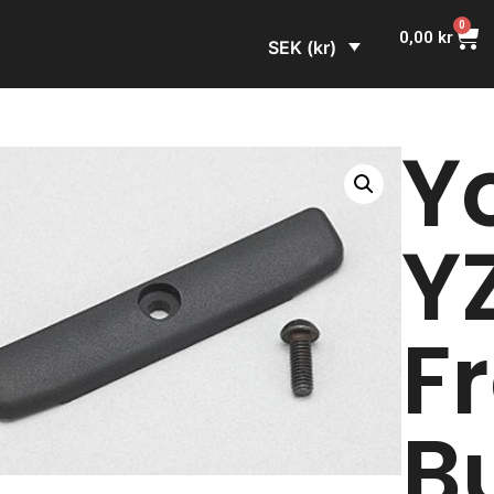
0
0,00
kr
SEK (kr)
Y
Y
F
B