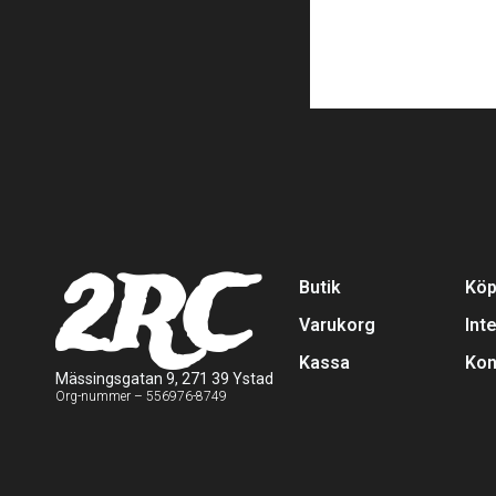
2RC
Butik
Köp
Varukorg
Int
Kassa
Kon
Mässingsgatan 9, 271 39 Ystad
Org-nummer – 556976-8749