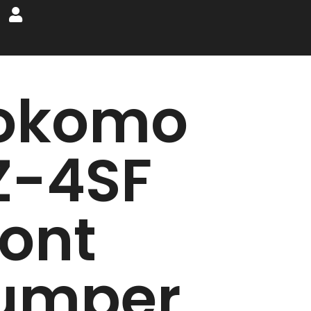
okomo
Z-4SF
ront
umper