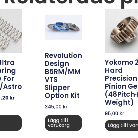
Revolution
Yokomo 
Ultra
Design
Hard
pring
B5RM/MM
Precision
 For
VTS
Pinion G
/Astro
Slipper
(48Pitch·
Option Kit
1,20
kr
Weight)
345,00
kr
95,00
kr
Lägg till i
varukorg
Lägg till i v