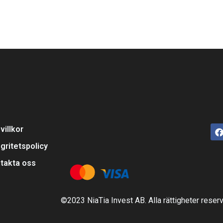
villkor
egritetspolicy
takta oss
©2023 NiaTia Invest AB. Alla rättigheter reser