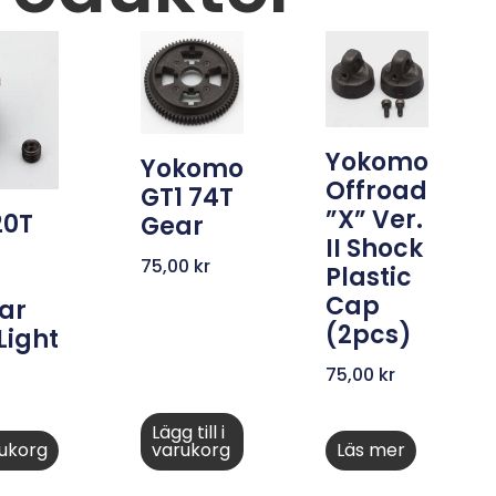
Yokomo
Yokomo
Offroad
GT1 74T
”X” Ver.
20T
Gear
II Shock
75,00
kr
Plastic
Cap
ear
(2pcs)
Light
75,00
kr
Lägg till i
arukorg
varukorg
Läs mer