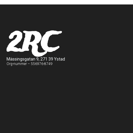
2RC
Mässingsgatan 9, 271 39 Ystad
Org-nummer – 556976-8749