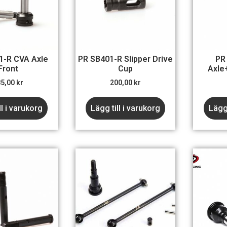
1-R CVA Axle
PR SB401-R Slipper Drive
PR
Front
Cup
Axle
85,00
kr
200,00
kr
ll i varukorg
Lägg till i varukorg
Lägg 