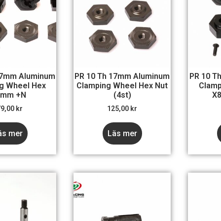
17mm Aluminum
PR 10 Th 17mm Aluminum
PR 10 T
g Wheel Hex
Clamping Wheel Hex Nut
Clamp
0mm +N
(4st)
X8
79,00
kr
125,00
kr
äs mer
Läs mer