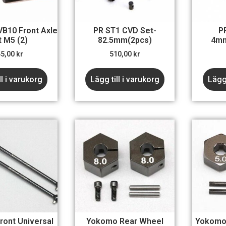
B10 Front Axle
PR ST1 CVD Set-
P
t M5 (2)
82.5mm(2pcs)
4mm
45,00
kr
510,00
kr
ll i varukorg
Lägg till i varukorg
Lägg 
ont Universal
Yokomo Rear Wheel
Yokomo