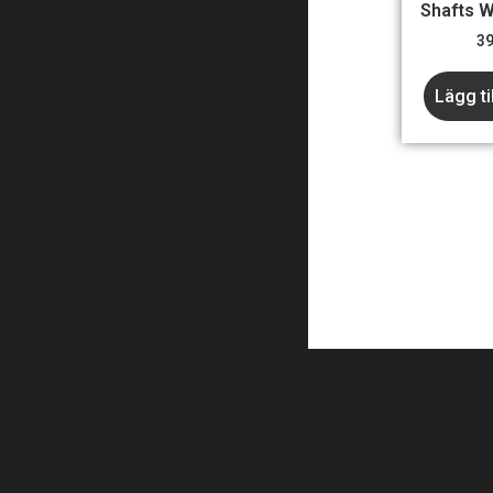
Shafts 
3
Lägg ti