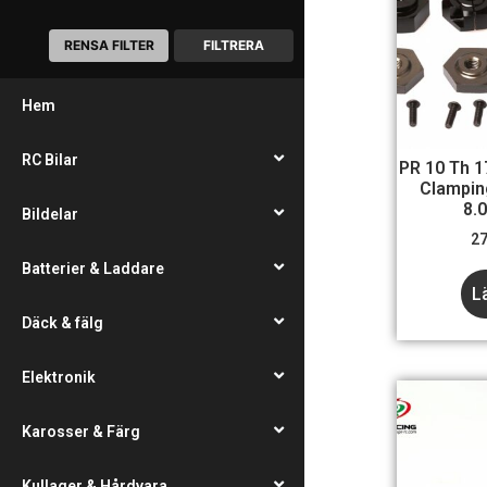
RENSA FILTER
FILTRERA
Hem
RC Bilar
PR 10 Th 
Clampin
8.
Bildelar
2
Batterier & Laddare
L
Däck & fälg
Elektronik
Karosser & Färg
Kullager & Hårdvara