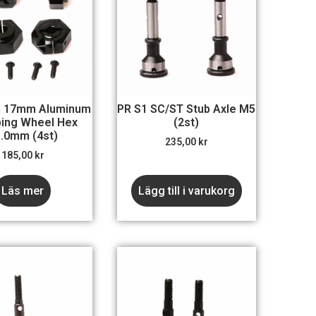
h 17mm Aluminum
PR S1 SC/ST Stub Axle M5
ing Wheel Hex
(2st)
.0mm (4st)
235,00
kr
185,00
kr
Läs mer
Lägg till i varukorg