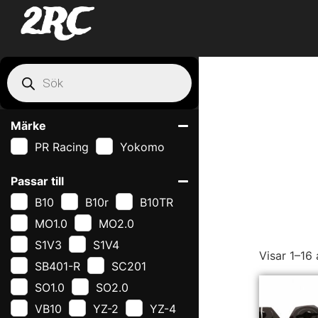
2RC
Märke
PR Racing
Yokomo
Passar till
B10
B10r
B10TR
MO1.0
MO2.0
S1V3
S1V4
Visar 1–16 
SB401-R
SC201
SO1.0
SO2.0
VB10
YZ-2
YZ-4