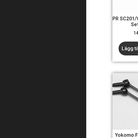
PR SC201/V
Se
1
Lägg ti
Yokomo Fr