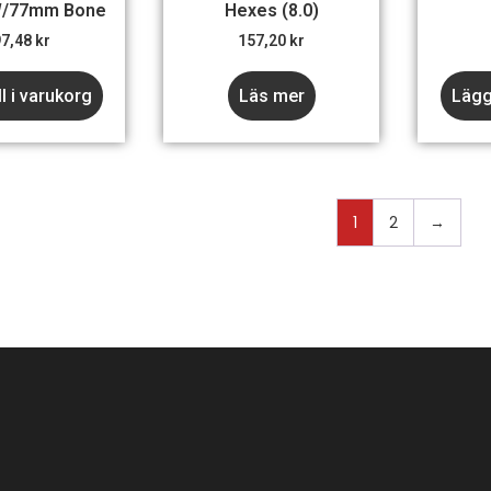
W/77mm Bone
Hexes (8.0)
97,48
kr
157,20
kr
ll i varukorg
Läs mer
Lägg 
1
2
→