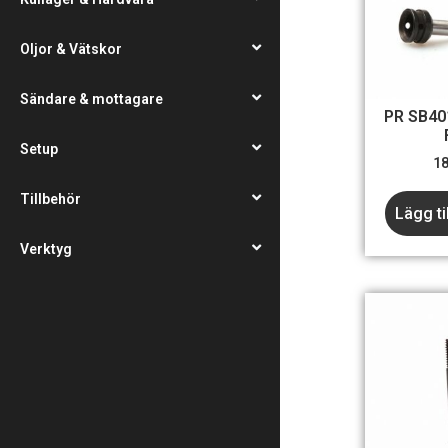
Oljor & Vätskor
Sändare & mottagare
PR SB40
Setup
1
Tillbehör
Lägg ti
Verktyg