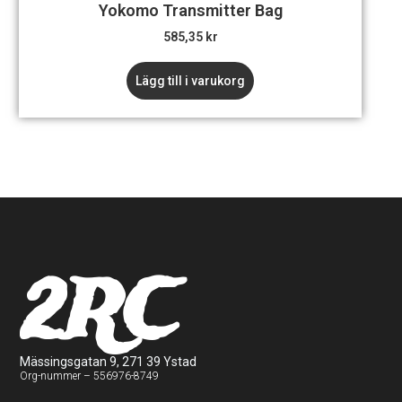
Yokomo Transmitter Bag
585,35
kr
Lägg till i varukorg
2RC
Mässingsgatan 9, 271 39 Ystad
Org-nummer – 556976-8749