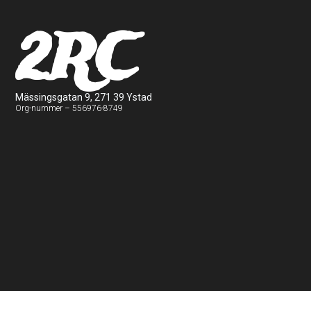
2RC
Mässingsgatan 9, 271 39 Ystad
Org-nummer – 556976-8749