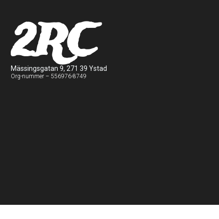
2RC
Mässingsgatan 9, 271 39 Ystad
Org-nummer – 556976-8749