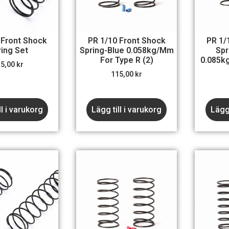
 Front Shock
PR 1/10 Front Shock
PR 1/
ring Set
Spring-Blue 0.058kg/mm
Spr
For Type R (2)
0.085k
35,00
kr
115,00
kr
ll i varukorg
Lägg till i varukorg
Lägg 