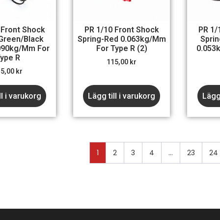
 Front Shock
PR 1/10 Front Shock
PR 1/
Green/Black
Spring-Red 0.063kg/mm
Sprin
090kg/mm For
For Type R (2)
0.053k
ype R
115,00
kr
15,00
kr
ll i varukorg
Lägg till i varukorg
Lägg 
1
2
3
4
…
23
24