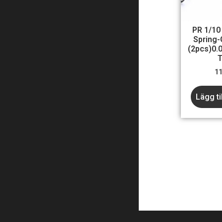
PR 1/10
Spring-
(2pcs)0.
T
1
Lägg ti