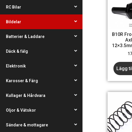
RC Bilar
Bildelar
B10R Fro
Batterier & Laddare
Ax
12×3.5m
Däck & fälg
1
Elektronik
Lägg ti
Karosser & Färg
Kullager & Hårdvara
Oljor & Vätskor
Sändare & mottagare