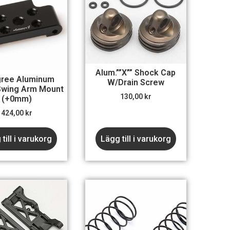
Alum.””X”” Shock Cap
gree Aluminum
W/Drain Screw
Swing Arm Mount
130,00
kr
(+0mm)
424,00
kr
till i varukorg
Lägg till i varukorg