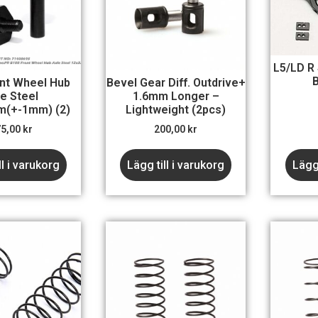
L5/LD R
nt Wheel Hub
Bevel Gear Diff. Outdrive+
le Steel
1.6mm Longer –
m(+-1mm) (2)
Lightweight (2pcs)
75,00
kr
200,00
kr
ll i varukorg
Lägg till i varukorg
Lägg 