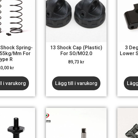
 Shock Spring-
13 Shock Cap (Plastic)
3 De
055kg/mm For
For SO/MO2.0
Lower 
ype R
89,73
kr
20,00
kr
ll i varukorg
Lägg till i varukorg
Lägg 