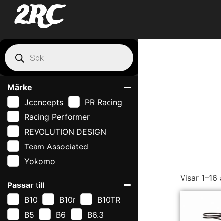
2RC
Märke
Jconcepts
PR Racing
Racing Performer
REVOLUTION DESIGN
Team Associated
Yokomo
Visar 1–16 
Passar till
B10
B10r
B10TR
B5
B6
B6.3