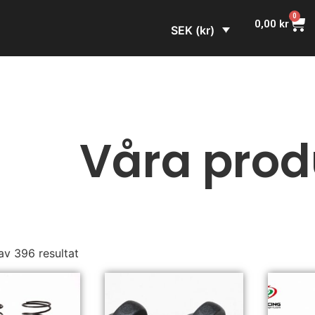
0
0,00
kr
SEK (kr)
Våra prod
av 396 resultat