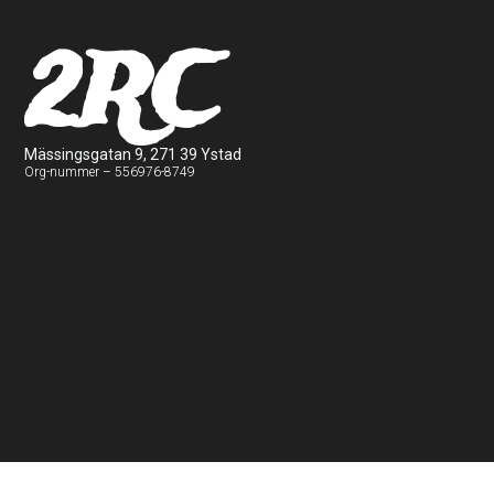
2RC
Mässingsgatan 9, 271 39 Ystad
Org-nummer – 556976-8749