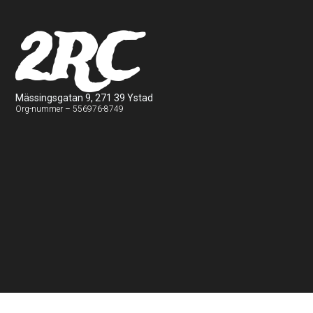
2RC
Mässingsgatan 9, 271 39 Ystad
Org-nummer – 556976-8749