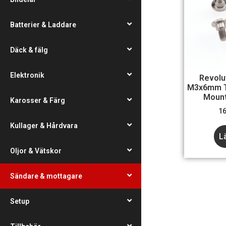
Batterier & Laddare
Däck & fälg
Elektronik
Revolu
M3x6mm T
Mount
Karosser & Färg
1
Kullager & Hårdvara
L
Oljor & Vätskor
Sändare & mottagare
Setup