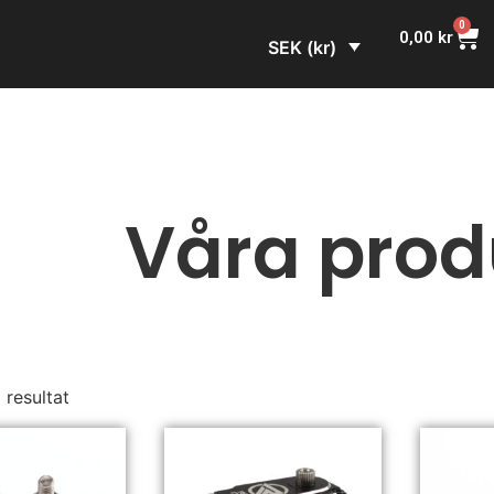
0
0,00
kr
SEK (kr)
Våra prod
3 resultat