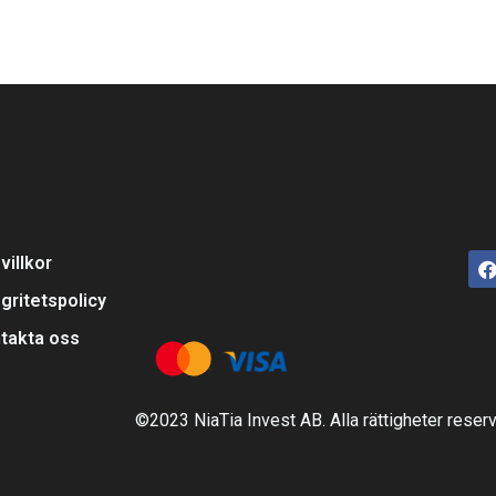
villkor
egritetspolicy
takta oss
©2023 NiaTia Invest AB. Alla rättigheter reser