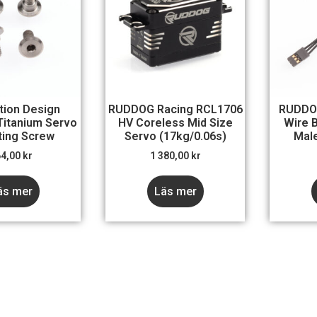
tion Design
RUDDOG Racing RCL1706
RUDDO
itanium Servo
HV Coreless Mid Size
Wire 
ing Screw
Servo (17kg/0.06s)
Male
64,00
kr
1 380,00
kr
äs mer
Läs mer