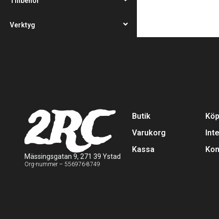
Tillbehör
Verktyg
2RC
Butik
Köp
Varukorg
Int
Kassa
Kon
Mässingsgatan 9, 271 39 Ystad
Org-nummer – 556976-8749