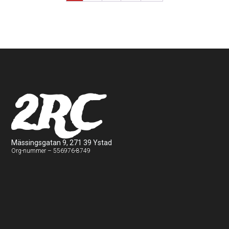
2RC
Mässingsgatan 9, 271 39 Ystad
Org-nummer – 556976-8749