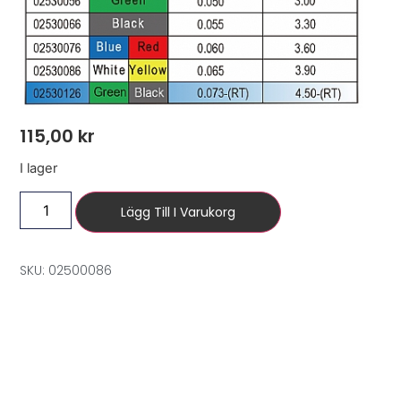
115,00
kr
I lager
Lägg Till I Varukorg
SKU: 02500086