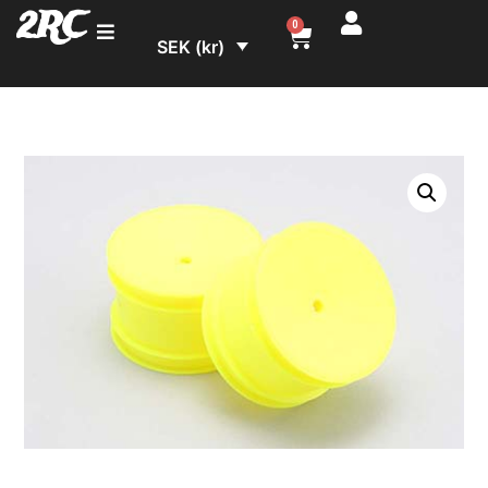
2RC
0
SEK (kr)