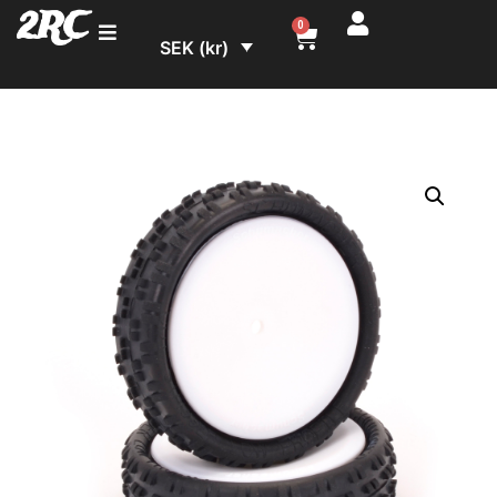
2RC
0
SEK (kr)