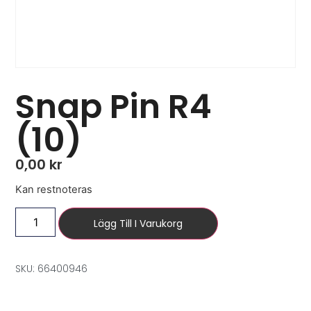
Snap Pin R4
(10)
0,00
kr
Kan restnoteras
Lägg Till I Varukorg
SKU: 66400946