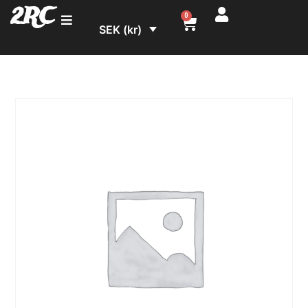
2RC
0
SEK (kr)