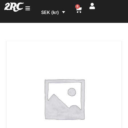
2RC
0
SEK (kr)