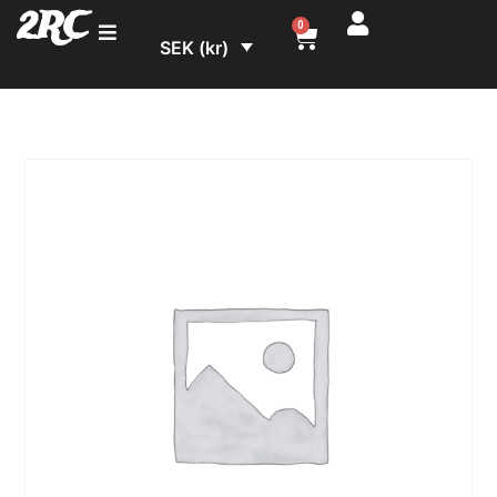
2RC
0
SEK (kr)