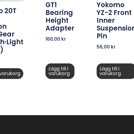
GT1
Yokomo
 20T
Bearing
YZ-2 Front
Height
Inner
on
Adapter
Suspensio
 Gear
Pin
160,00
kr
h·Light
56,00
kr
)
Lägg till i
Lägg till i
i varukorg
varukorg
varukorg