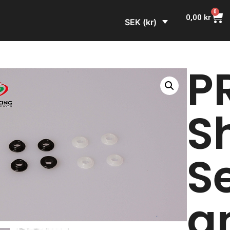
0
0,00
kr
SEK (kr)
P
S
S
a