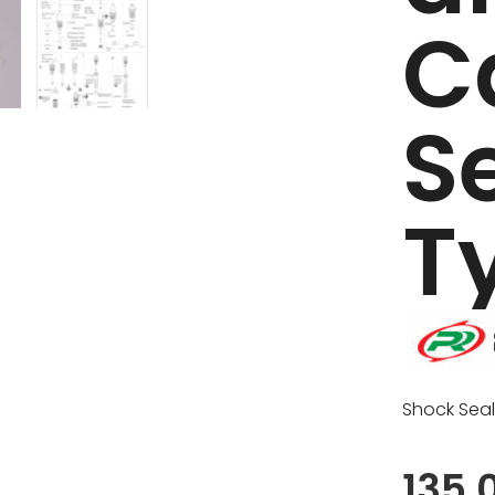
C
Se
T
Shock Seal
135,