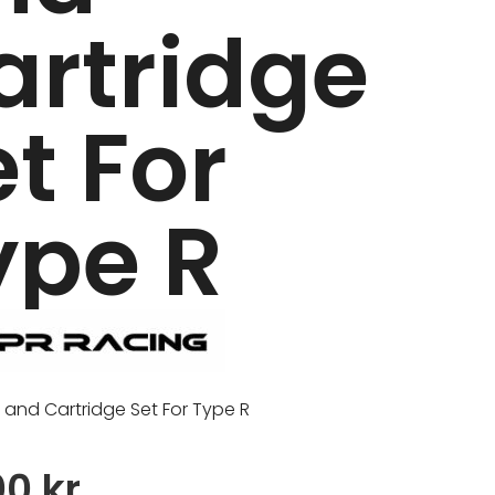
artridge
t For
ype R
 and Cartridge Set For Type R
00
kr