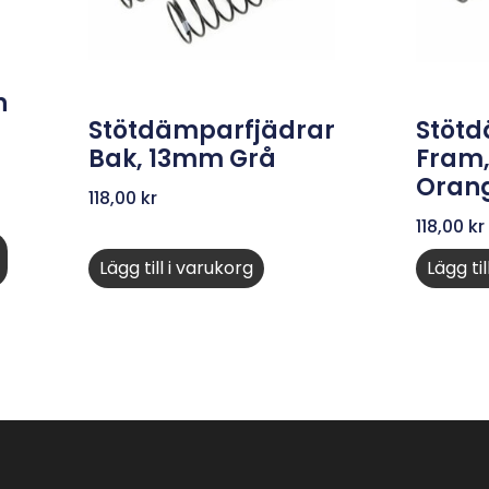
n
Stötdämparfjädrar
Stötd
Bak, 13mm Grå
Fram
Oran
118,00
kr
118,00
kr
Lägg till i varukorg
Lägg til