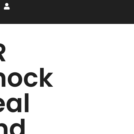
R
hock
eal
nd