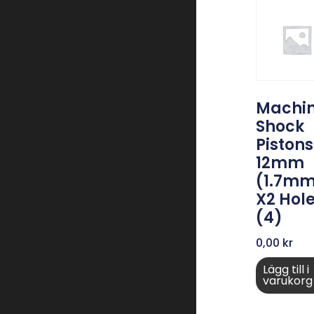
Machi
Shock
Pistons
12mm
(1.7m
X2 Hol
(4)
0,00
kr
Lägg till i
varukorg