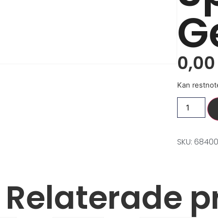
G
0,0
Kan restnot
SKU: 68400
Relaterade p