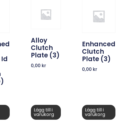
Alloy
ned
Enhanced
Clutch
Clutch
Plate (3)
 Id
Plate (3)
0,00
kr
0,00
kr
m
e)
Lägg till i
Lägg till i
varukorg
varukorg