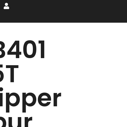
B401
5T
lipper
pur