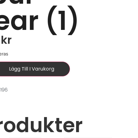
ear (1)
0
kr
eras
Lägg Till I Varukorg
196
rodukter