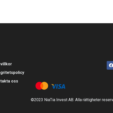
villkor
egritetspolicy
takta oss
©2023 NiaTia Invest AB. Alla rättigheter reser