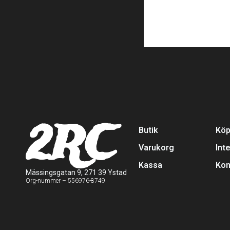
2RC
Butik
Köp
Varukorg
Int
Kassa
Kon
Mässingsgatan 9, 271 39 Ystad
Org-nummer – 556976-8749