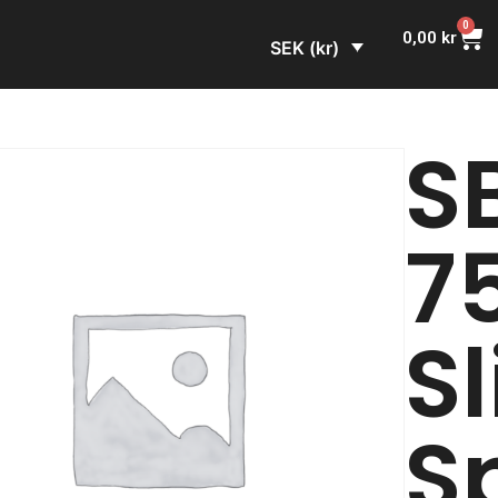
0
0,00
kr
SEK (kr)
S
7
S
S