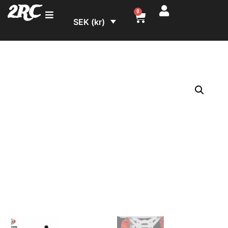
2RC
0
SEK (kr)