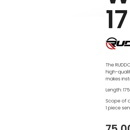
1
The RUDDOG
high-qualit
makes insta
Length: 1
Scope of d
1 piece se
75,