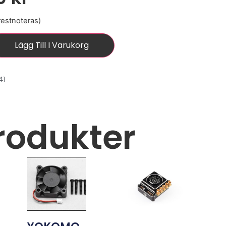
 restnoteras)
Lägg Till I Varukorg
41
rodukter