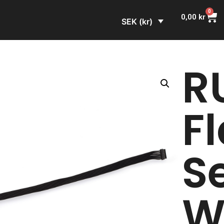
0
0,00
kr
SEK (kr)
R
Fl
S
W