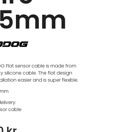
75mm
 Flat sensor cable is made from
y silicone cable. The flat design
llation easier and is super flexible.
75mm
elivery:
nsor cable
00
kr