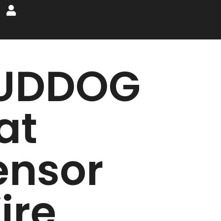
UDDOG
at
ensor
ire