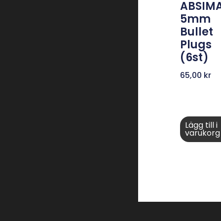
ABSIM
5mm
Bullet
Plugs
(6st)
65,00
kr
Lägg till i
varukorg