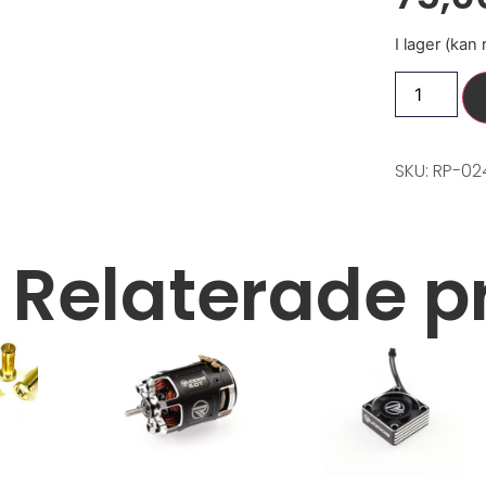
I lager (kan
SKU: RP-02
Relaterade p