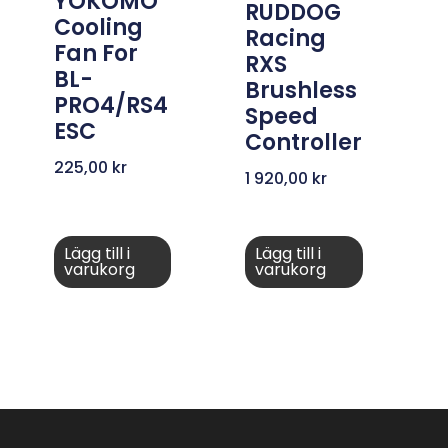
YOKOMO
RUDDOG
Cooling
Racing
Fan For
RXS
BL-
Brushless
PRO4/RS4
Speed
ESC
Controller
225,00
kr
1 920,00
kr
Lägg till i
Lägg till i
varukorg
varukorg