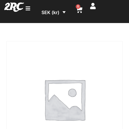
2RC
0
SEK (kr)