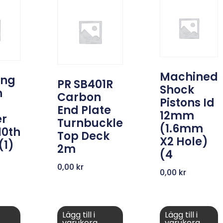
Machined
ing
PR SB401R
Shock
n
Carbon
Pistons Id
End Plate
12mm
r
Turnbuckle
(1.6mm
0th
Top Deck
X2 Hole)
(1)
2m
(4
0,00
kr
0,00
kr
Lägg till i
Lägg till i
varukorg
varukorg