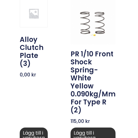
Alloy
Clutch
PR 1/10 Front
Plate
Shock
(3)
Spring-
0,00
kr
White
Yellow
0.090kg/mm
For Type R
(2)
115,00
kr
Lägg till i
Lägg till i
varukorg
varukorg