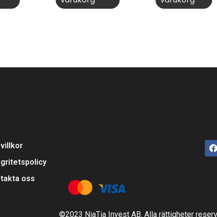
villkor
egritetspolicy
takta oss
©2023 NiaTia Invest AB. Alla rättigheter reser