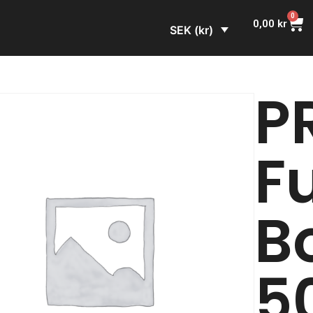
0
0,00
kr
SEK (kr)
P
F
Bo
5