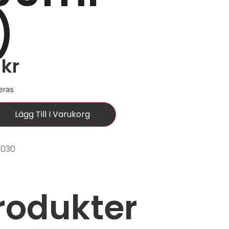
)
0
kr
eras
Lägg Till I Varukorg
0030
rodukter