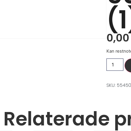
(1
0,0
Kan restnot
SKU: 5545
Relaterade p