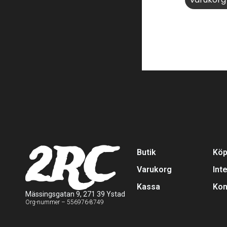
2RC
Butik
Köp
Varukorg
Int
Kassa
Kon
Mässingsgatan 9, 271 39 Ystad
Org-nummer – 556976-8749