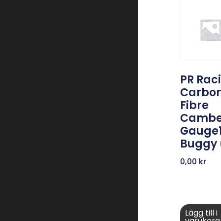
PR Rac
Carbo
Fibre
Cambe
Gauge1
Buggy 
0,00
kr
Lägg till i
varukorg