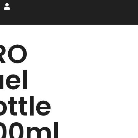
RO
uel
ttle
00ml