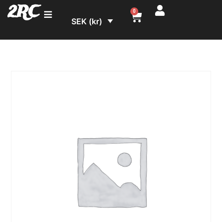
2RC
0
SEK (kr)