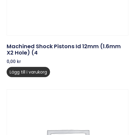
Machined Shock Pistons Id 12mm (1.6mm
X2 Hole) (4
0,00
kr
Lägg till i varukorg