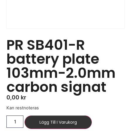
PR SB401-R
battery plate
103mm-2.0mm
carbon signat
0,00
kr
Kan restnoteras
Lägg Till I Varukorg