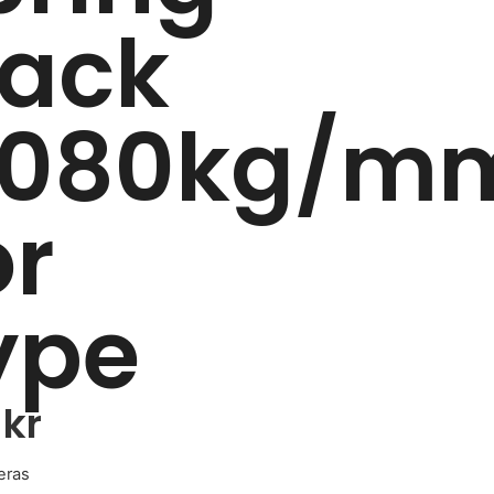
lack
.080kg/m
or
ype
0
kr
eras