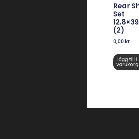
Rear S
Set
12.8×3
(2)
0,00
kr
Lägg till i
varukorg