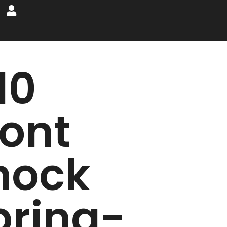
10
ront
hock
pring-