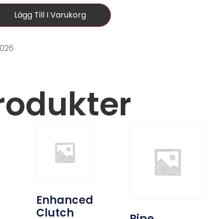
Lägg Till I Varukorg
0026
rodukter
d
Enhanced
Clutch
Pipe