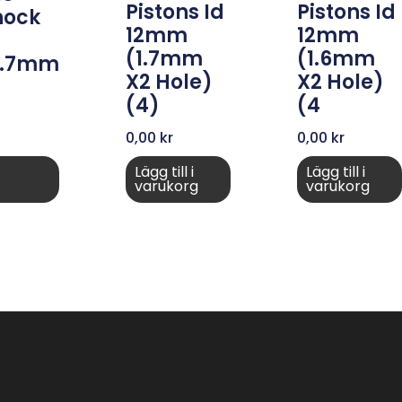
Pistons Id
Pistons Id
hock
12mm
12mm
(1.7mm
(1.6mm
9.7mm
X2 Hole)
X2 Hole)
(4)
(4
0,00
kr
0,00
kr
Lägg till i
Lägg till i
varukorg
varukorg