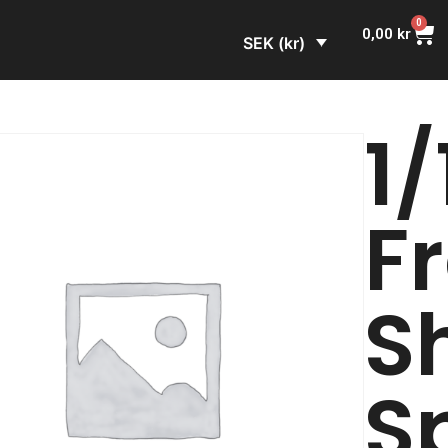
0
0,00
kr
SEK (kr)
1/
F
S
S