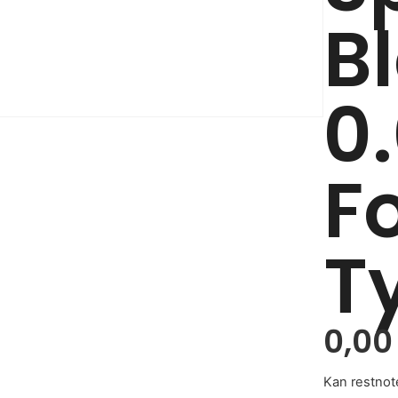
B
0
F
T
0,0
Kan restnot