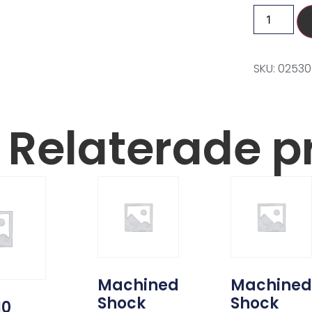
SKU: 0253
Relaterade p
Machined
Machine
Shock
Shock
10