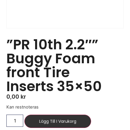
”PR 10th 2.2″”
Buggy Foam
front Tire
Inserts 35×50
0,00
kr
Kan restnoteras
Lägg Till I Varukorg