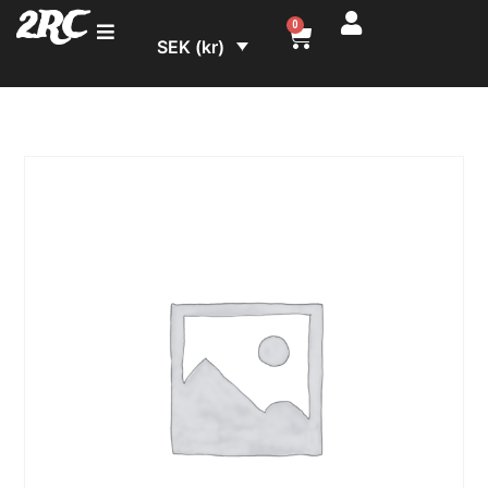
2RC
0
SEK (kr)