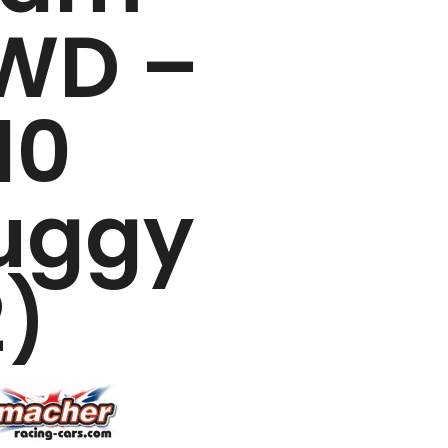
WD –
10
uggy
2)