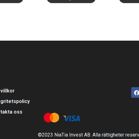
villkor
egritetspolicy
takta oss
©2023 NiaTia Invest AB. Alla rättigheter reser