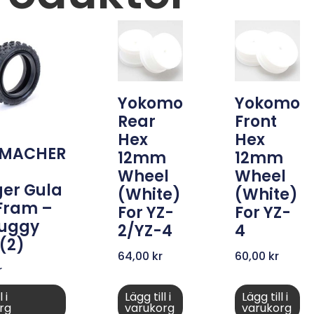
Yokomo
Yokomo
Rear
Front
Hex
Hex
MACHER
12mm
12mm
Wheel
Wheel
er Gula
(White)
(White)
Fram –
For YZ-
For YZ-
Buggy
2/YZ-4
4
(2)
64,00
kr
60,00
kr
r
 i
Lägg till i
Lägg till i
rg
varukorg
varukorg