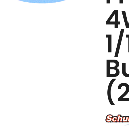
4
1/
B
(