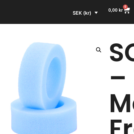
0
0,00
kr
SEK (kr)
S
–
M
F