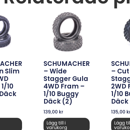
ACHER
SCHUMACHER
SCHU
n Slim
– Wide
– Cut
2WD
Stagger Gula
Stagg
1/10
4WD Fram –
2WD 
 Däck
1/10 Buggy
1/10 
Däck (2)
Däck 
139,00
kr
135,00
k
Lägg till i
Lägg till
varukorg
varuko