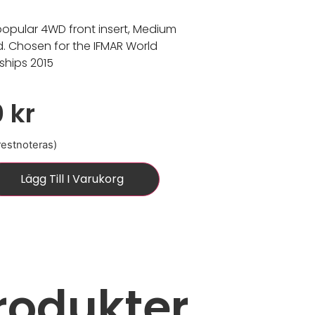
opular 4WD front insert, Medium
 Chosen for the IFMAR World
hips 2015
0
kr
 restnoteras)
Lägg Till I Varukorg
rodukter