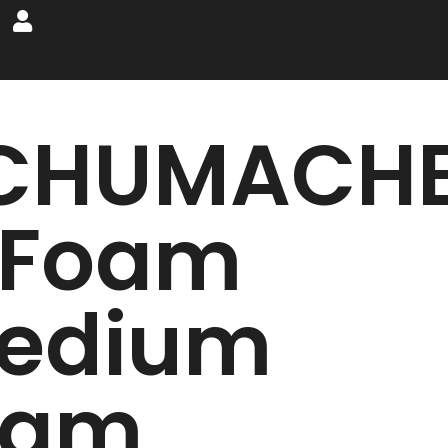
CHUMACH
 Foam
edium
ram