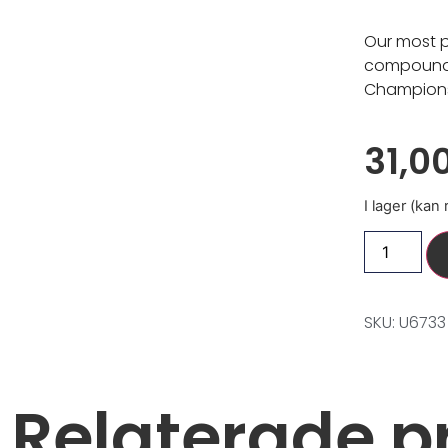
Our most p
compound.
Champions
31,0
I lager (kan
SKU: U6733
Relaterade p