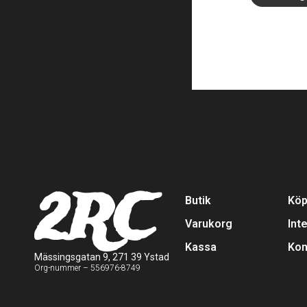
2RC
Butik
Köp
Varukorg
Int
Kassa
Kon
Mässingsgatan 9, 271 39 Ystad
Org-nummer – 556976-8749