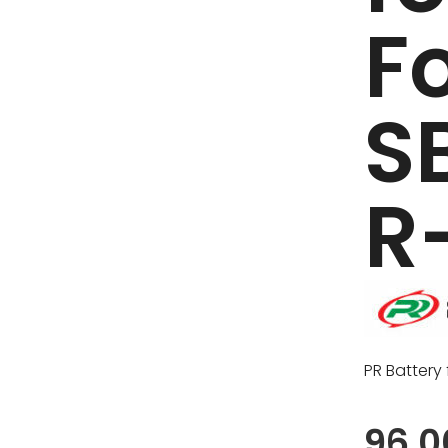
F
S
R
PR Battery
96,