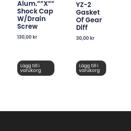
Alum.””X””
YZ-2
Shock Cap
Gasket
W/Drain
Of Gear
Screw
Diff
130,00
kr
30,00
kr
Lägg till i
Lägg till i
varukorg
varukorg