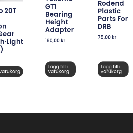
Rodend
GT1
 20T
Plastic
Bearing
Parts For
Height
on
DRB
Adapter
 Gear
75,00
kr
160,00
kr
h·Light
)
Lägg till i
Lägg till i
i varukorg
varukorg
varukorg