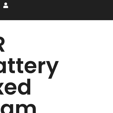
R
attery
xed
oam