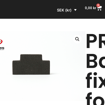
0
0,00
kr
SEK (kr)
P
B
fi
f