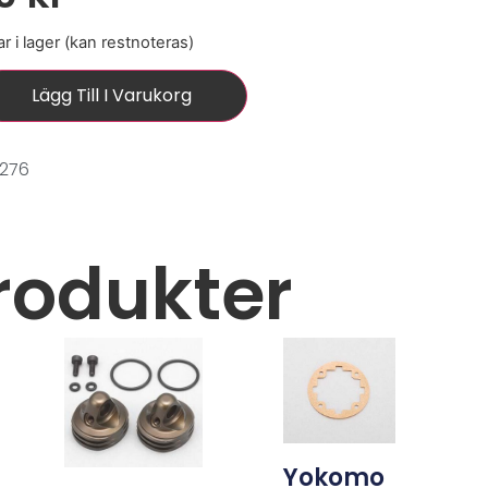
r i lager (kan restnoteras)
Lägg Till I Varukorg
0276
rodukter
Yokomo