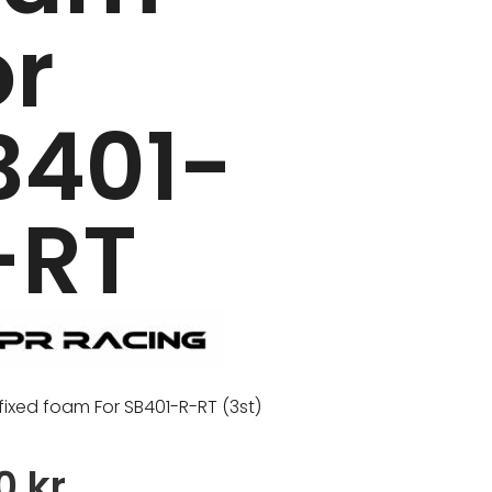
or
B401-
-RT
 fixed foam For SB401-R-RT (3st)
00
kr