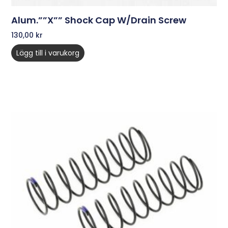
Alum.””X”” Shock Cap W/Drain Screw
130,00
kr
Lägg till i varukorg