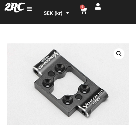
2RC
0
SEK (kr)