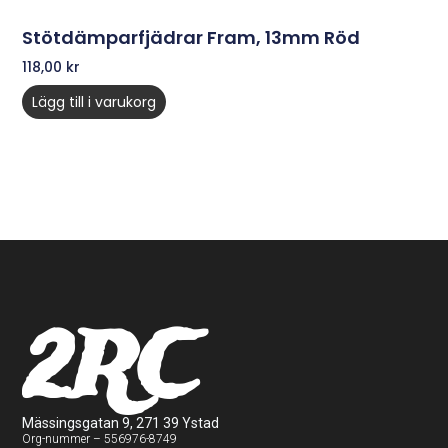
Stötdämparfjädrar Fram, 13mm Röd
118,00
kr
Lägg till i varukorg
2RC
Mässingsgatan 9, 271 39 Ystad
Org-nummer – 556976-8749