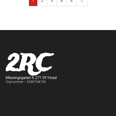
1
2
3
4
5
→
2RC
Mässingsgatan 9, 271 39 Ystad
Org-nummer – 556976-8749