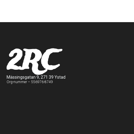
2RC
Mässingsgatan 9, 271 39 Ystad
Org-nummer – 556976-8749