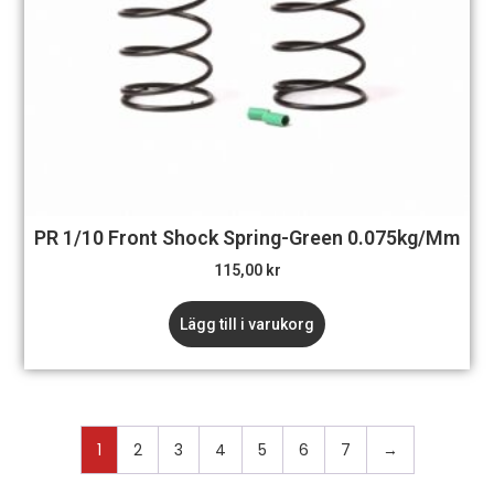
PR 1/10 Front Shock Spring-Green 0.075kg/mm
115,00
kr
Lägg till i varukorg
1
2
3
4
5
6
7
→