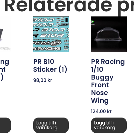
Relaterade p
ing
PR B10
PR Racing
nt
Sticker (1)
1/10
1)
Buggy
98,00
kr
Front
Nose
Wing
124,00
kr
Lägg till i
Lägg till i
varukorg
varukorg