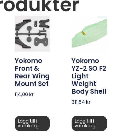
rodukter
Yokomo
Yokomo
Front &
YZ-2 SO F2
Rear Wing
Light
Mount Set
Weight
Body Shell
114,00
kr
311,54
kr
Lägg till i
Lägg till i
varukorg
varukorg