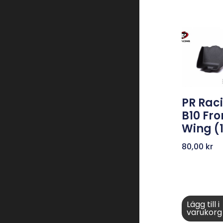
PR Rac
B10 Fro
Wing (
80,00
kr
Lägg till i
varukorg