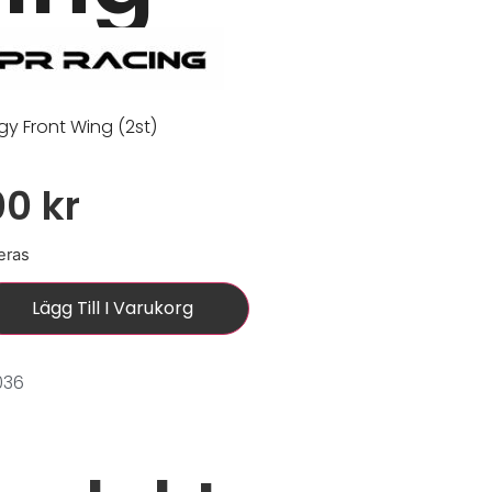
gy Front Wing (2st)
00
kr
eras
Lägg Till I Varukorg
036