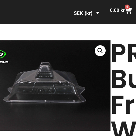
0
0,00
kr
SEK (kr)
PR
B
F
W