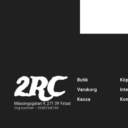
2RC
Butik
Köp
Varukorg
Int
Kassa
Kon
Mässingsgatan 9, 271 39 Ystad
Org-nummer – 556976-8749