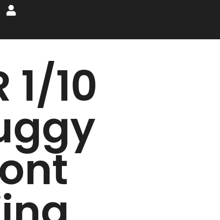
 1/10
uggy
ront
ing