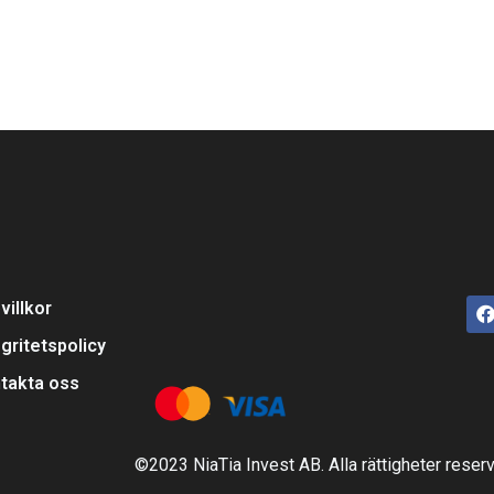
villkor
egritetspolicy
takta oss
©2023 NiaTia Invest AB. Alla rättigheter reser