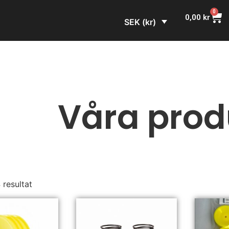
0
0,00
kr
SEK (kr)
Våra prod
4 resultat