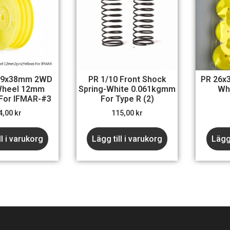
 19x38mm 2WD
PR 1/10 Front Shock
PR 26x
Wheel 12mm
Spring-White 0.061kgmm
Whe
 For IFMAR-#3
For Type R (2)
4,00
kr
115,00
kr
ll i varukorg
Lägg till i varukorg
Lägg 