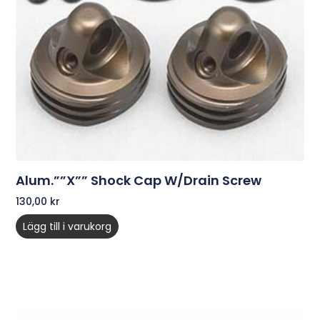
Alum.””X”” Shock Cap W/Drain Screw
130,00
kr
Lägg till i varukorg