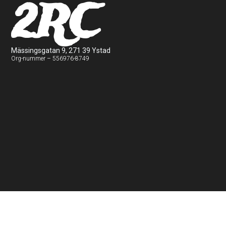
2RC
Mässingsgatan 9, 271 39 Ystad
Org-nummer – 556976-8749