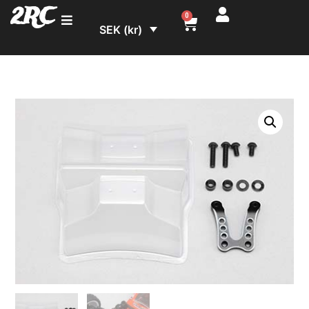
2RC
0
SEK (kr)