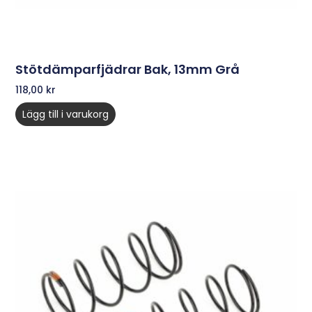
Stötdämparfjädrar Bak, 13mm Grå
118,00
kr
Lägg till i varukorg