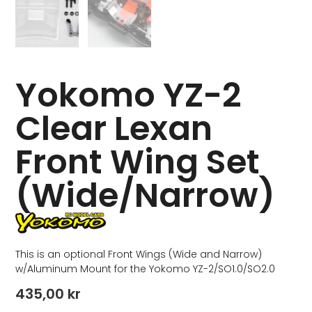
Yokomo YZ-2
Clear Lexan
Front Wing Set
(Wide/Narrow)
This is an optional Front Wings (Wide and Narrow)
w/Aluminum Mount for the Yokomo YZ-2/SO1.0/SO2.0
435,00
kr