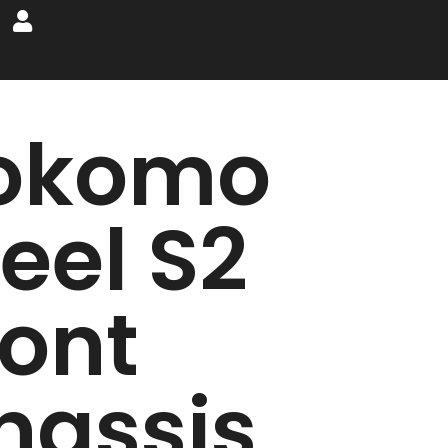
okomo
eel S2
ront
hassis