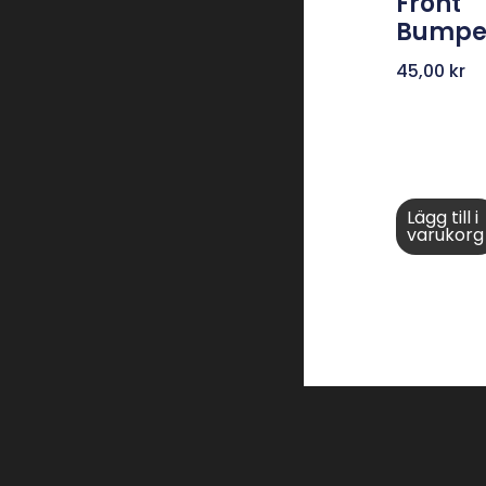
Front
Bumpe
45,00
kr
Lägg till i
varukorg