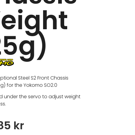
eight
25g)
optional Steel S2 Front Chassis
g) for the Yokomo SO2.0
lled under the servo to adjust weight
ss.
,85
kr