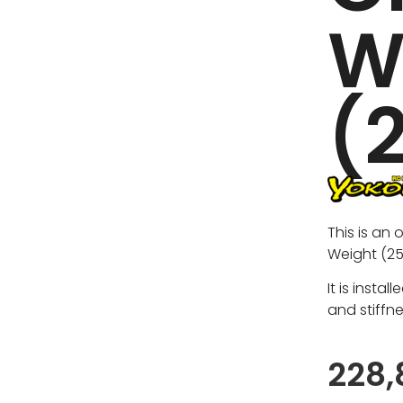
W
(
This is an 
Weight (25
It is insta
and stiffne
228