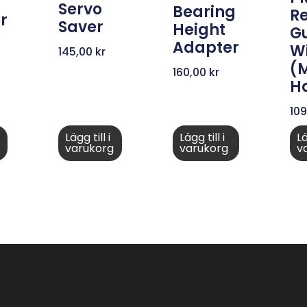
Servo
Bearing
R
r
Saver
Height
Gu
Adapter
W
145,00
kr
(
160,00
kr
H
10
Lägg till i
Lägg till i
Lä
varukorg
varukorg
v