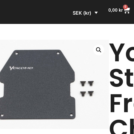
0
0,00
kr
SEK (kr)
Y
St
F
C