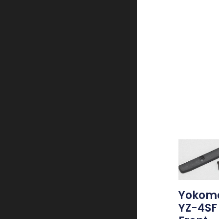
Yokom
YZ-4SF