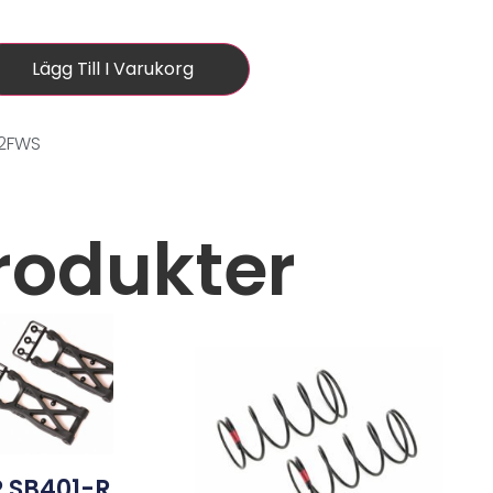
Lägg Till I Varukorg
02FWS
rodukter
R SB401-R