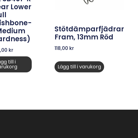
ear Lower
ll
ishbone-
Stötdämparfjädrar
medium
Fram, 13mm Röd
ardness)
118,00
kr
9,00
kr
gg till i
arukorg
Lägg till i varukorg