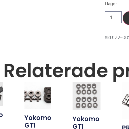
I lager
SKU: Z2-0
Relaterade p
o
Yokomo
Yokomo
GT1
GT1
P